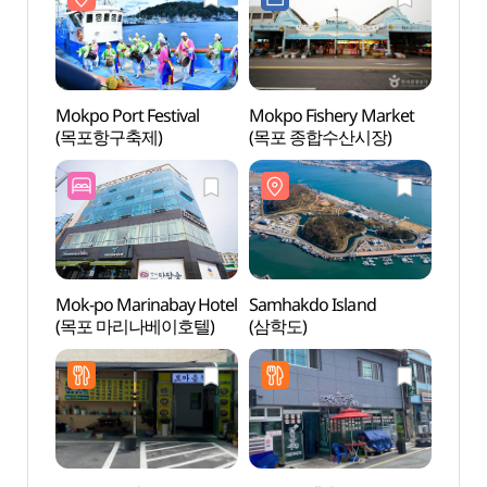
Mokpo Port Festival
Mokpo Fishery Market
Samha
(목포항구축제)
(목포 종합수산시장)
(삼학
Mok-po Marinabay Hotel
Samhakdo Island
Samha
(목포 마리나베이호텔)
(삼학도)
(삼학