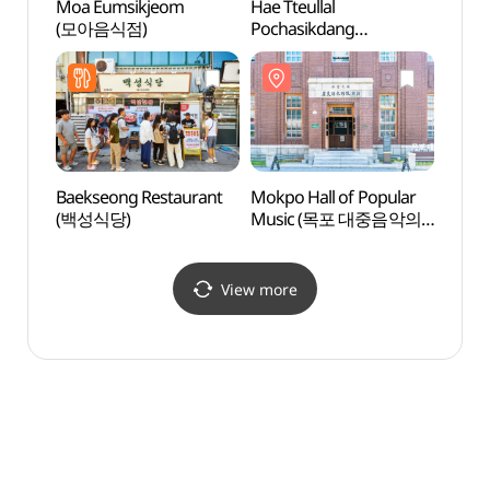
Moa Eumsikjeom
Hae Tteullal
Mokpo
(모아음식점)
Pochasikdang
Muse
(해뜰날포차식당)
(목포
Baekseong Restaurant
Mokpo Hall of Popular
Catho
(백성식당)
Music (목포 대중음악의
(가톨
전당)
View more