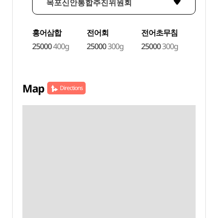
목포신안통합추진위원회
홍어삼합
전어회
전어초무침
25000
400g
25000
300g
25000
300g
Map
Directions