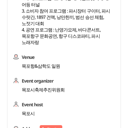
어등 터널
3. 소비자 참여 프로그램 : 파시장터 구이터, 파시
수랏간, 1897 건맥, 낭만한끼, 범선 승선 체험,
노젓기 대회
4. 공연 프로그램 : 난영가요제, 바다콘서트,
목포항구 문화공연, 항구 디스코파티, 파시
노래자랑
Venue
목포항&삼학도 일원
Event organizer
목포시축제추진위원회
Event host
목포시