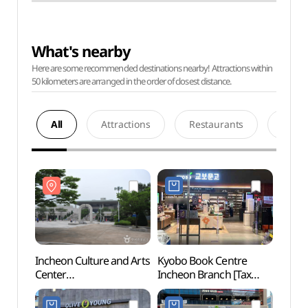
What's nearby
Here are some recommended destinations nearby! Attractions within
50 kilometers are arranged in the order of closest distance.
All
Attractions
Restaurants
Acco
Incheon Culture and Arts
Kyobo Book Centre
Inche
Center
Incheon Branch [Tax
Cente
(인천문화예술회관)
Refund Shop](교보문고
(인천
인천점)