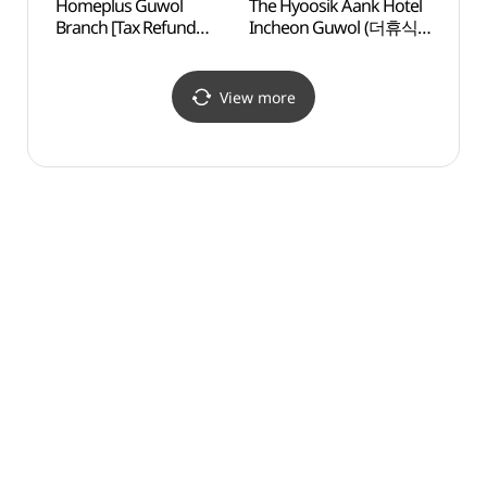
Homeplus Guwol
The Hyoosik Aank Hotel
Inche
Branch [Tax Refund
Incheon Guwol (더휴식
Child
Shop](홈플러스 구월점)
아늑호텔 인천구월점)
(인천
어린이
View more