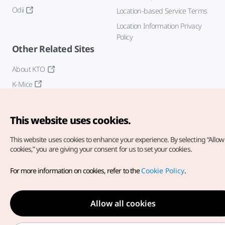
Odii
Location-based Service Terms
Location Information Privacy
Policy
Other Related Sites
About KTO
K-Mice
This website uses cookies.
This website uses cookies to enhance your experience.
By selecting “Allow 
cookies,” you are giving your consent for us to set your cookies.
Copyright© Korea Tourism Organization. All Rights Reserved.
For more information on cookies, refer to the
Cookie Policy
.
For error reports and issues related to the website, direct your
inquiries to our
web admin at
english@knto.or.kr
Allow all cookies