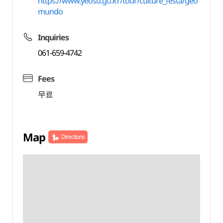
https://www.yeosu.go.kr/tour/culture_festa/geo
mundo
Inquiries
061-659-4742
Fees
무료
Map
Directions