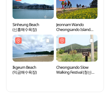
Sinheung Beach
Jeonnam Wando
Sinhe
(신흥해수욕장)
Cheongsando Island
(신흥
(Cittaslow) (전남 완도
청산도 [슬로시티])
Ikgeum Beach
Cheongsando Slow
Ikgeu
(익금해수욕장)
Walking Festival (청산도
(익금
슬로걷기축제)