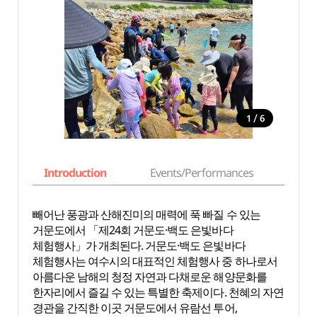
/
1
6
Introduction
Events/Performances
Basi
빼어난 풍광과 산해진미의 매력에 푹 빠질 수 있는
거문도에서 「제24회 거문도·백도 은빛바다
체험행사」가 개최된다. 거문도·백도 은빛바다
체험행사는 여수시의 대표적인 체험행사 중 하나로서
아름다운 남해의 청정 자연과 다채로운 해양문화를
한자리에서 즐길 수 있는 특별한 축제이다. 천혜의 자연
경관을 간직한 이곳 거문도에서 유람선 투어,