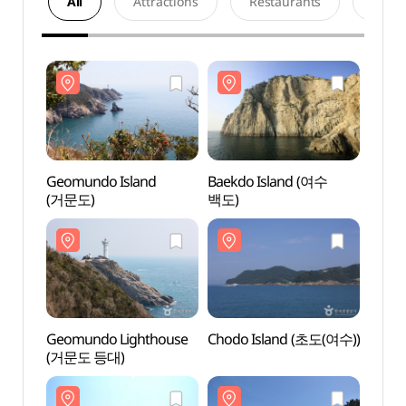
All
Attractions
Restaurants
Acco
Geomundo Island
Baekdo Island (여수
Geomu
(거문도)
백도)
(거문
Geomundo Lighthouse
Chodo Island (초도(여수))
Geom
(거문도 등대)
(거문