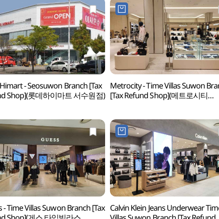
 Himart - Seosuwon Branch [Tax
Metrocity - Time Villas Suwon Br
und Shop](롯데하이마트 서수원점)
[Tax Refund Shop](메트로시티
타임빌라스 수원점)
 - Time Villas Suwon Branch [Tax
Calvin Klein Jeans Underwear Tim
und Shop](게스 타임빌라스
Villas Suwon Branch [Tax Refund