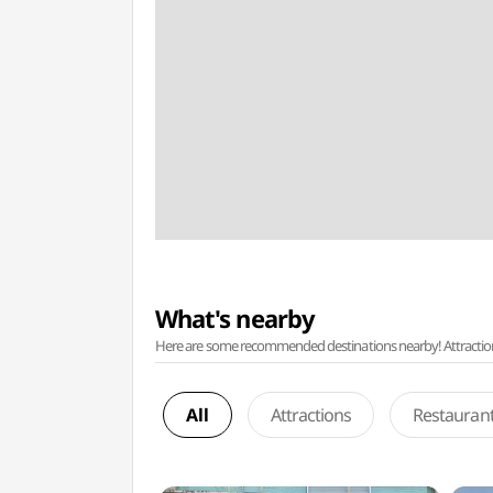
What's nearby
Here are some recommended destinations nearby! Attractions w
All
Attractions
Restauran