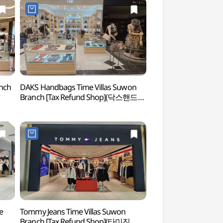
anch
DAKS Handbags Time Villas Suwon
Seoho Kkotmoe P
Branch [Tax Refund Shop](닥스핸드백
타임빌라스 수원점)
e
Tommy Jeans Time Villas Suwon
Four Seasons Heali
Branch [Tax Refund Shop](타미진
(포시즌힐링팜)