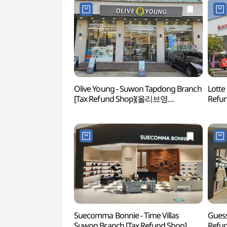
Olive Young - Suwon Tapdong Branch
Lotte
[Tax Refund Shop](올리브영
Ref
수원탑동점)
Suecomma Bonnie - Time Villas
Guess
Suwon Branch [Tax Refund Shop]
Ref