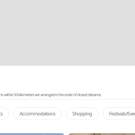
ithin 50 kilometers are arranged in the order of closest distance.
ts
Accommodations
Shopping
Festivals/Ev