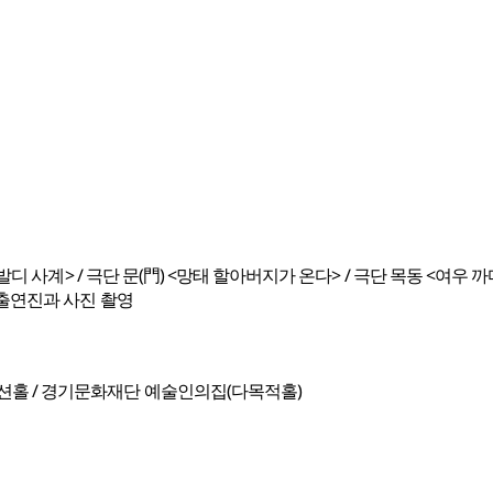
비발디 사계> / 극단 문(門) <망태 할아버지가 온다> / 극단 목동 <여우 까
 출연진과 사진 촬영
션홀 / 경기문화재단 예술인의집(다목적홀)