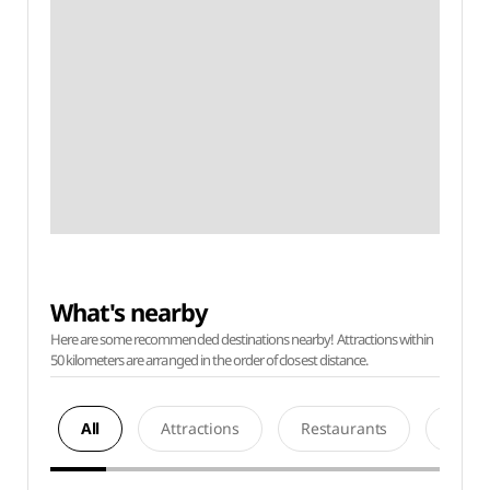
What's nearby
Here are some recommended destinations nearby! Attractions within
50 kilometers are arranged in the order of closest distance.
All
Attractions
Restaurants
Acco