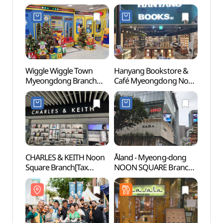
Wiggle Wiggle Town
Hanyang Bookstore &
Myeo
Myeongdong Branch
Café Myeongdong Noon
Thea
[Tax Refund Shop]
Square Branch [Tax
(위글위글 타운 명동점)
Refund Shop](한양문고&
카페 명동 눈스퀘어점)
CHARLES & KEITH Noon
Åland - Myeong-dong
Korea
Square Branch[Tax
NOON SQUARE Branch
Mus
Refund Shop]
[Tax Refund Shop]
우표문
(찰스앤키스 눈스퀘어점)
(에이랜드
명동눈스퀘어점)