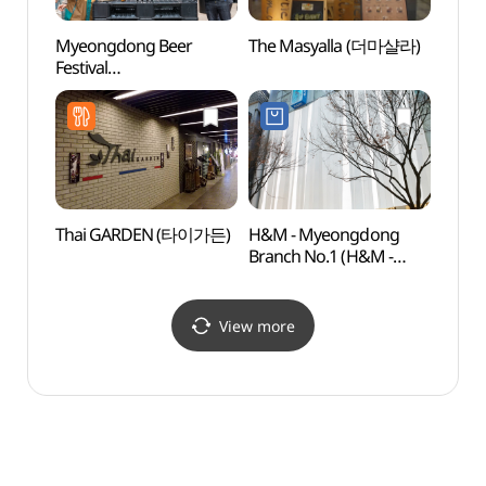
Myeongdong Beer
The Masyalla (더마샬라)
Myeo
Festival
(명동맥주페스티벌)
Thai GARDEN (타이가든)
H&M - Myeongdong
Cocor
Branch No.1 (H&M -
Insti
명동1호점)
Branc
(코
(명동점
View more