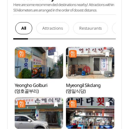
Here are some recommended destinations nearby! Attractions within
50 kilometers are arranged in the order of closest distance.
All
Attractions
Restaurants
Acco
Yeongho Golburi
Myeongil Sikdang
Grass
(영호골부리)
(명일식당)
(그라