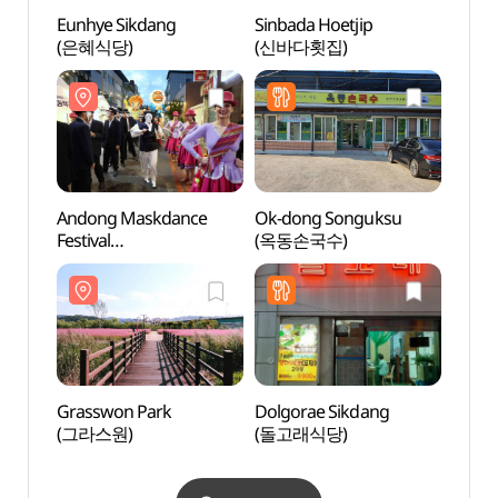
Eunhye Sikdang
Sinbada Hoetjip
Andon
(은혜식당)
(신바다횟집)
Alle
Andong Maskdance
Ok-dong Songuksu
Sinse
Festival
(옥동손국수)
(신세
(안동국제탈춤페스티벌)
Grasswon Park
Dolgorae Sikdang
Imch
(그라스원)
(돌고래식당)
(안동