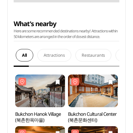
What's nearby
Here are some recommended destinations nearby! Attractions within
50 kilometers are arranged in the order of closest distance.
All
Attractions
Restaurants
Acco
Bukchon Hanok Village
Bukchon Cultural Center
Bukch
(북촌한옥마을)
(북촌문화센터)
(북촌