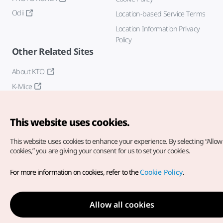
Odii
Location-based Service Terms
Location Information Privacy
Policy
Other Related Sites
About KTO
K-Mice
This website uses cookies.
This website uses cookies to enhance your experience.
By selecting “Allow 
cookies,” you are giving your consent for us to set your cookies.
Copyright© Korea Tourism Organization. All Rights Reserved.
For more information on cookies, refer to the
Cookie Policy
.
For error reports and issues related to the website, direct your
inquiries to our
web admin at
english@knto.or.kr
Allow all cookies