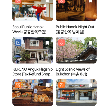
Seoul Public Hanok
Public Hanok Night Out
Eight 
Week (공공한옥주간)
(공공한옥 밤마실)
Bukc
FIBRENO Anguk Flagship
Eight Scenic Views of
The So
Store [Tax Refund Shop]
Bukchon (북촌 8경)
(전통
(피브레노 안국 플래그십
스토어)