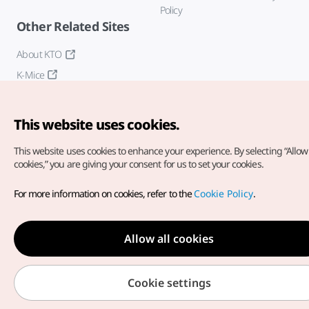
Policy
Other Related Sites
About KTO
K-Mice
This website uses cookies.
This website uses cookies to enhance your experience.
By selecting “Allow 
cookies,” you are giving your consent for us to set your cookies.
Copyright© Korea Tourism Organization. All Rights Reserved.
For more information on cookies, refer to the
Cookie Policy
.
For error reports and issues related to the website, direct your
inquiries to our
web admin at
english@knto.or.kr
Allow all cookies
Cookie settings