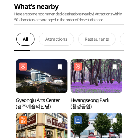
What's nearby
Here are some recommended destinations nearby! Attractions within
50 kilometers are arranged in the order of closest distance.
All
Attractions
Restaurants
Acco
Gyeongju Arts Center
Hwangseong Park
Gyeon
(경주예술의전당)
(황성공원)
(경주