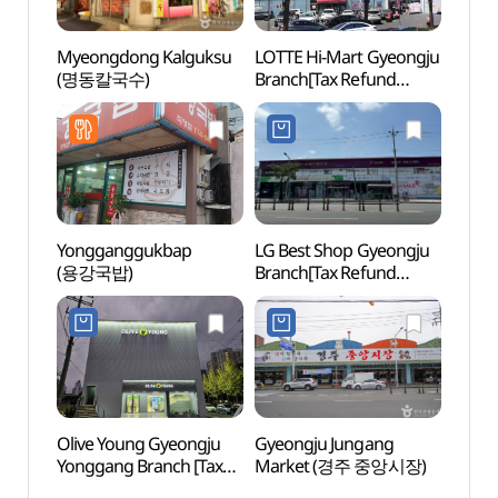
Myeongdong Kalguksu
LOTTE Hi-Mart Gyeongju
Gyeon
(명동칼국수)
Branch[Tax Refund
Yu-s
Shop](롯데하이마트
경주점)
Yongganggukbap
LG Best Shop Gyeongju
OAR C
(용강국밥)
Branch[Tax Refund
Mus
Shop](LG전자 베스트샵
경주점)
Olive Young Gyeongju
Gyeongju Jungang
Gyeo
Yonggang Branch [Tax
Market (경주 중앙시장)
Ancie
Refund Shop](올리브영
(경주